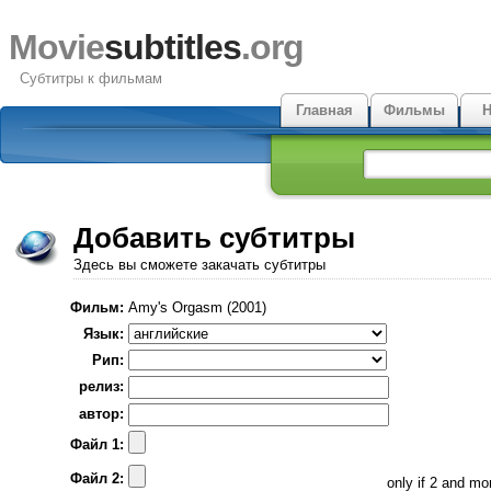
Movie
subtitles
.org
Субтитры к фильмам
Главная
Фильмы
Н
Добавить субтитры
Здесь вы сможете закачать субтитры
Фильм:
Amy's Orgasm (2001)
Язык:
Рип:
релиз:
автор:
Файл 1:
Файл 2:
only if 2 and m