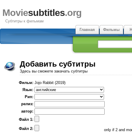
Movie
subtitles
.org
Субтитры к фильмам
Главная
Фильмы
Н
Добавить субтитры
Здесь вы сможете закачать субтитры
Фильм:
Jojo Rabbit (2019)
Язык:
Рип:
релиз:
автор:
Файл 1:
Файл 2:
only if 2 and m