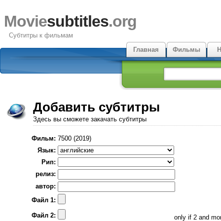
Movie
subtitles
.org
Субтитры к фильмам
Главная
Фильмы
Н
Добавить субтитры
Здесь вы сможете закачать субтитры
Фильм:
7500 (2019)
Язык:
Рип:
релиз:
автор:
Файл 1:
Файл 2:
only if 2 and m