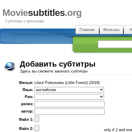
Movie
subtitles
.org
Субтитры к фильмам
Главная
Фильмы
Н
Добавить субтитры
Здесь вы сможете закачать субтитры
Фильм:
Liteul Poleseuteu (Little Forest) (2018)
Язык:
Рип:
релиз:
автор:
Файл 1:
Файл 2:
only if 2 and m