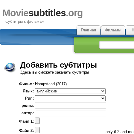
Movie
subtitles
.org
Субтитры к фильмам
Главная
Фильмы
Н
Добавить субтитры
Здесь вы сможете закачать субтитры
Фильм:
Hampstead (2017)
Язык:
Рип:
релиз:
автор:
Файл 1:
Файл 2:
only if 2 and m