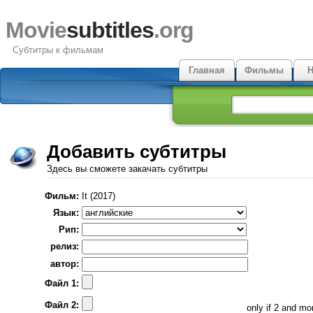
Movie
subtitles
.org
Субтитры к фильмам
Главная
Фильмы
Н
Добавить субтитры
Здесь вы сможете закачать субтитры
Фильм:
It (2017)
Язык:
Рип:
релиз:
автор:
Файл 1:
Файл 2:
only if 2 and m