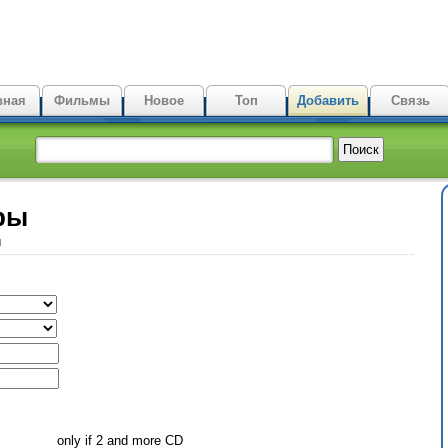
вная
Фильмы
Новое
Топ
Добавить
Связь
ры
ы
only if 2 and more CD