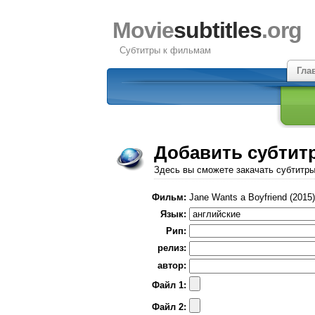
Movie
subtitles
.org
Субтитры к фильмам
Гла
Добавить субтит
Здесь вы сможете закачать субтитр
Фильм:
Jane Wants a Boyfriend (2015)
Язык:
Рип:
релиз:
автор:
Файл 1:
Файл 2: