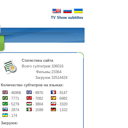
TV Show subtitles
Статистика сайта
Всего субтитров:
106016
Фильмы:
23364
Загрузок:
32514424
Количество субтитров на языках:
- 46906
- 9976
- 9147
- 7771
- 7082
- 6982
- 5279
- 3804
- 3320
- 2874
- 1599
- 1102
- 174
Загрузок: