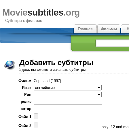
Movie
subtitles
.org
Субтитры к фильмам
Главная
Фильмы
Н
Добавить субтитры
Здесь вы сможете закачать субтитры
Фильм:
Cop Land (1997)
Язык:
Рип:
релиз:
автор:
Файл 1:
Файл 2:
only if 2 and m