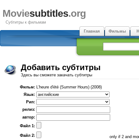
Movie
subtitles
.org
Субтитры к фильмам
Главная
Фильмы
Н
Добавить субтитры
Здесь вы сможете закачать субтитры
Фильм:
L'heure d'été (Summer Hours) (2008)
Язык:
Рип:
релиз:
автор:
Файл 1:
Файл 2:
only if 2 and m