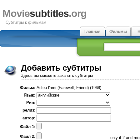
Movie
subtitles
.org
Субтитры к фильмам
Главная
Фильмы
Н
Добавить субтитры
Здесь вы сможете закачать субтитры
Фильм:
Adieu l'ami (Farewell, Friend) (1968)
Язык:
Рип:
релиз:
автор:
Файл 1:
Файл 2:
only if 2 and m