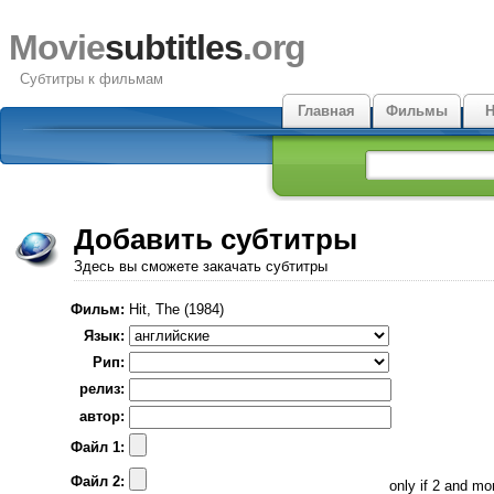
Movie
subtitles
.org
Субтитры к фильмам
Главная
Фильмы
Н
Добавить субтитры
Здесь вы сможете закачать субтитры
Фильм:
Hit, The (1984)
Язык:
Рип:
релиз:
автор:
Файл 1:
Файл 2:
only if 2 and m