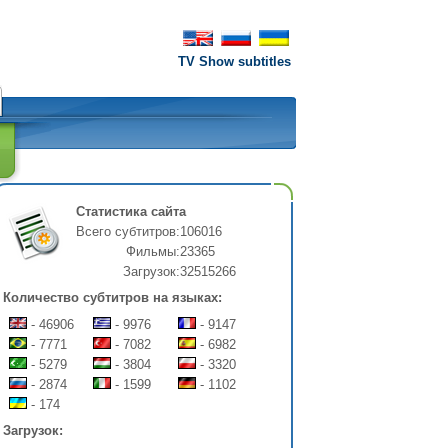
TV Show subtitles
Статистика сайта
Всего субтитров:
106016
Фильмы:
23365
Загрузок:
32515266
Количество субтитров на языках:
- 46906
- 9976
- 9147
- 7771
- 7082
- 6982
- 5279
- 3804
- 3320
- 2874
- 1599
- 1102
- 174
Загрузок: