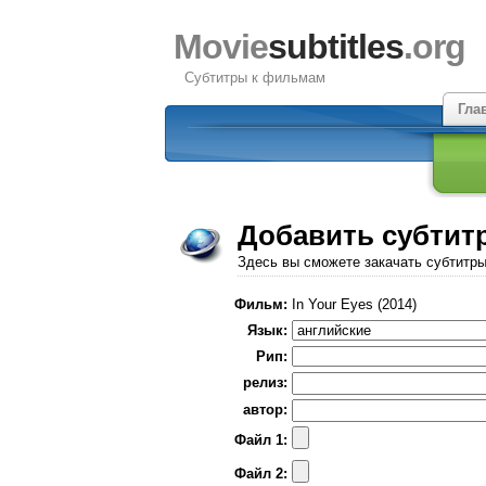
Movie
subtitles
.org
Субтитры к фильмам
Гла
Добавить субтит
Здесь вы сможете закачать субтитр
Фильм:
In Your Eyes (2014)
Язык:
Рип:
релиз:
автор:
Файл 1:
Файл 2: