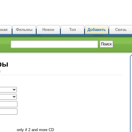
вная
Фильмы
Новое
Топ
Добавить
Связь
ры
ы
only if 2 and more CD