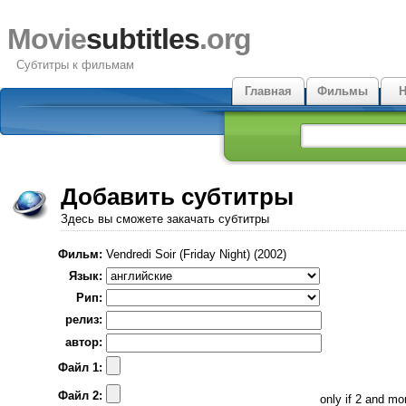
Movie
subtitles
.org
Субтитры к фильмам
Главная
Фильмы
Н
Добавить субтитры
Здесь вы сможете закачать субтитры
Фильм:
Vendredi Soir (Friday Night) (2002)
Язык:
Рип:
релиз:
автор:
Файл 1:
Файл 2:
only if 2 and m